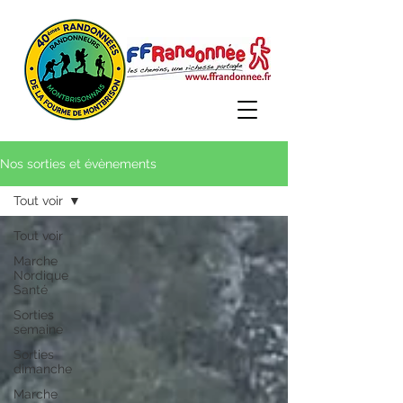
Nos sorties et évènements
Tout voir
Tout voir
Marche
Nordique
Santé
Sorties
semaine
Sorties
dimanche
Marche