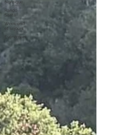
Nordique
Rando
Santé
Week-end
et séjours
Evènement