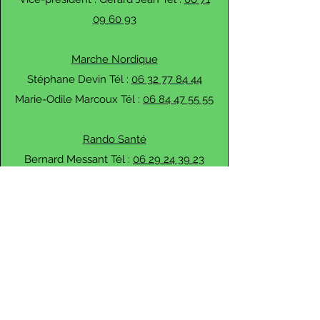
09 60 93
Marche Nordique
Stéphane Devin Tél :
06 32 77 84 44
Marie-Odile Marcoux Tél :
06 84 47 55 55
Rando Santé
Bernard Messant Tél :
06 29 24 39 23
Gérard Garel Tél :
06 71 09 60 93
Marche Nordique Santé
Gaêlle Jubant-Messant Tél :
06 29 55 52
55
(par SMS)
Par mail :​
gaellejubanmessant@gmail.com