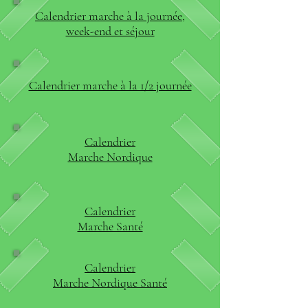
Calendrier marche à la journée,
week-end et séjour
Calendrier marche à la 1/2 journée
Calendrier
Marche Nordique
Calendrier
Marche Santé
Calendrier
Marche Nordique Santé