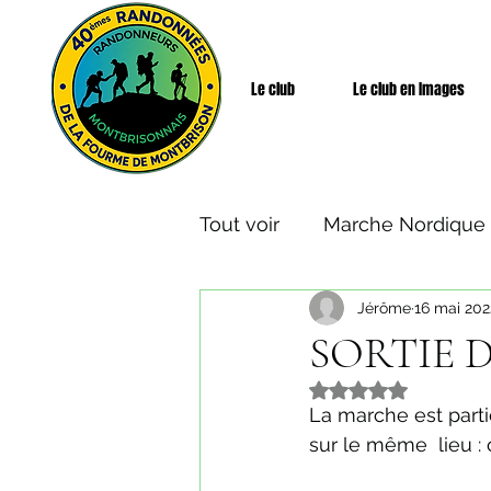
Le club
Le club en Images
Tout voir
Marche Nordique
Jérôme
16 mai 202
Rando Santé
Week-end
SORTIE D
Noté NaN étoiles s
La marche est parti
sur le même  lieu :