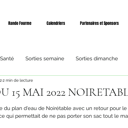
Rando Fourme
Calendriers
Partenaires et Sponsors
 Santé
Sorties semaine
Sorties dimanche
2
2 min de lecture
 et séjours
Evènement
U 15 MAI 2022 NOIRETAB
ur 5.
e du plan d'eau de Noirétable avec un retour pour le
 ce qui permettait de ne pas porter son sac tout le ma