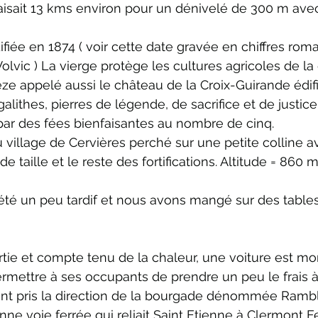
faisait 13 kms environ pour un dénivelé de 300 m ave
iée en 1874 ( voir cette date gravée en chiffres roma
olvic ) La vierge protège les cultures agricoles de la 
ze appelé aussi le château de la Croix-Guirande édif
alithes, pierres de légende, de sacrifice et de justice.
ar des fées bienfaisantes au nombre de cinq. 
u village de Cervières perché sur une petite colline a
e taille et le reste des fortifications. Altitude = 860 
été un peu tardif et nous avons mangé sur des table
tie et compte tenu de la chaleur, une voiture est mo
rmettre à ses occupants de prendre un peu le frais à 
 ont pris la direction de la bourgade dénommée Ramb
ne voie ferrée qui reliait Saint Etienne à Clermont F