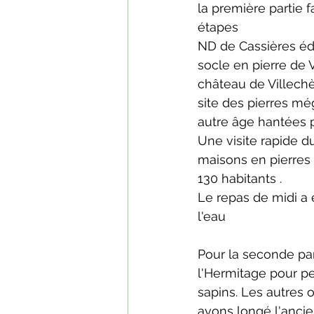
la première partie 
étapes 
ND de Cassières édif
socle en pierre de V
château de Villechè
site des pierres még
autre âge hantées p
Une visite rapide d
maisons en pierres d
130 habitants . 
Le repas de midi a 
l'eau 
Pour la seconde par
l'Hermitage pour pe
sapins. Les autres
avons longé l'ancien