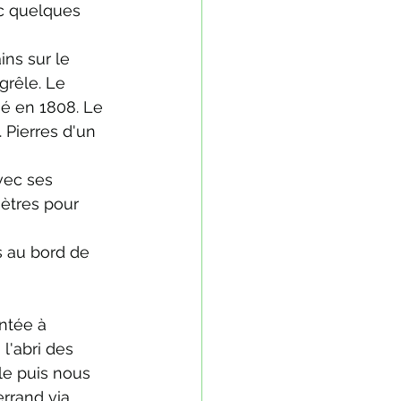
c quelques 
ins sur le 
grêle. Le 
ié en 1808. Le 
 Pierres d'un 
vec ses 
mètres pour 
s au bord de 
ntée à 
l'abri des 
le puis nous 
errand via 