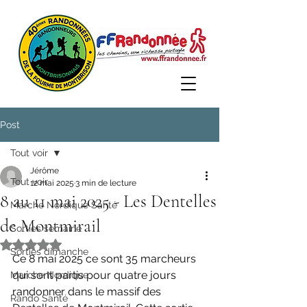
Post
Tout voir
Jérôme
Tout voir
12 mai 2025
3 min de lecture
8 au 11 mai 2025 - Les Dentelles
Marche Nordique Santé
de Montmirail
Sorties semaine
Noté NaN étoiles sur 5.
Sorties dimanche
Ce 8 mai 2025 ce sont 35 marcheurs 
qui sont partis pour quatre jours 
Marche Nordique
randonner dans le massif des 
Rando Santé