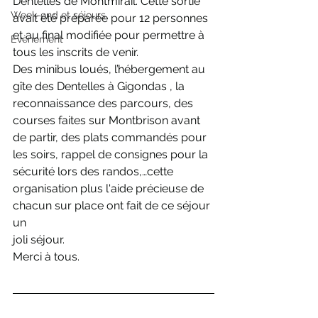
Dentelles de Montmirail. Cette sortie 
Week-end et séjours
avait été préparée pour 12 personnes 
et au final modifiée pour permettre à 
Evènement
tous les inscrits de venir.
Des minibus loués, l’hébergement au 
gîte des Dentelles à Gigondas , la 
reconnaissance des parcours, des 
courses faites sur Montbrison avant 
de partir, des plats commandés pour 
les soirs, rappel de consignes pour la 
sécurité lors des randos,…cette 
organisation plus l'aide précieuse de 
chacun sur place ont fait de ce séjour 
un
joli séjour. 
Merci à tous.