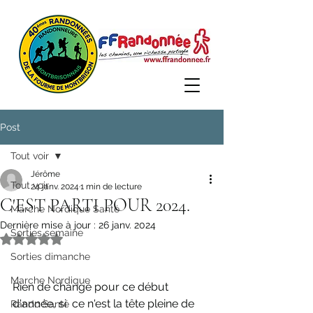
Post
Tout voir
Jérôme
Tout voir
24 janv. 2024
1 min de lecture
C'EST PARTI POUR 2024.
Marche Nordique Santé
Dernière mise à jour :
26 janv. 2024
Sorties semaine
Noté NaN étoiles sur 5.
Sorties dimanche
Marche Nordique
Rien de changé pour ce début 
d'année, si  ce n'est la tête pleine de 
Rando Santé