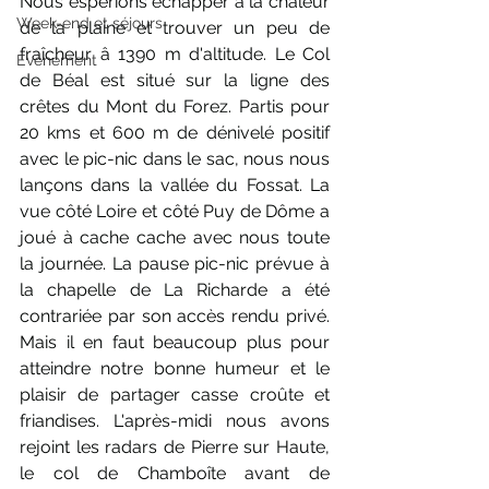
Nous espérions échapper à la chaleur 
Week-end et séjours
de la plaine et trouver un peu de 
fraîcheur â 1390 m d'altitude. Le Col 
Evènement
de Béal est situé sur la ligne des 
crêtes du Mont du Forez. Partis pour 
20 kms et 600 m de dénivelé positif 
avec le pic-nic dans le sac, nous nous 
lançons dans la vallée du Fossat. La 
vue côté Loire et côté Puy de Dôme a 
joué à cache cache avec nous toute 
la journée. La pause pic-nic prévue à 
la chapelle de La Richarde a été 
contrariée par son accès rendu privé.  
Mais il en faut beaucoup plus pour 
atteindre notre bonne humeur et le 
plaisir de partager casse croûte et 
friandises. L'après-midi nous avons 
rejoint les radars de Pierre sur Haute, 
le col de Chamboîte avant de 