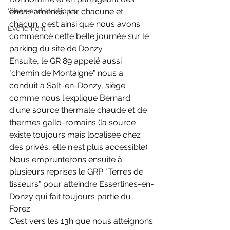
Week-end et séjours
encas amenés par chacune et 
chacun, c'est ainsi que nous avons 
Evènement
commencé cette belle journée sur le 
parking du site de Donzy.
Ensuite, le GR 89 appelé aussi 
"chemin de Montaigne" nous a 
conduit à Salt-en-Donzy, siège 
comme nous l'explique Bernard 
d'une source thermale chaude et de 
thermes gallo-romains (la source 
existe toujours mais localisée chez 
des privés, elle n'est plus accessible). 
Nous emprunterons ensuite à 
plusieurs reprises le GRP "Terres de 
tisseurs" pour atteindre Essertines-en-
Donzy qui fait toujours partie du 
Forez.
C'est vers les 13h que nous atteignons 