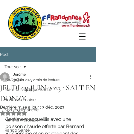
Post
Tout voir
Jérôme
Tout voir
30 juin 2023
2 min de lecture
JEUDI 29 JUIN 2023 : SALT EN
Marche Nordique Santé
DONZY
Sorties semaine
Dernière mise à jour :
3 déc. 2023
Sorties dimanche
Noté NaN étoiles sur 5.
Gentiment accueillis avec une 
Marche Nordique
boisson chaude offerte par Bernard 
Rando Santé
Bonhomme et en partageant des 