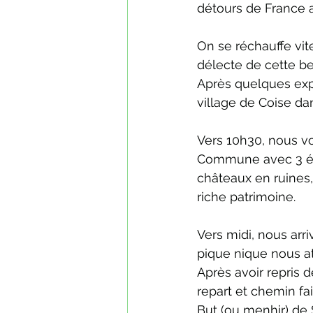
détours de France a
On se réchauffe vite
délecte de cette be
Après quelques expli
village de Coise da
Vers 10h30, nous vo
Commune avec 3 égl
châteaux en ruines,
riche patrimoine.
Vers midi, nous arri
pique nique nous a
Après avoir repris 
repart et chemin fai
But (ou menhir) de