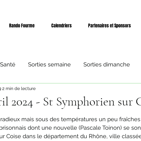
Rando Fourme
Calendriers
Partenaires et Sponsors
 Santé
Sorties semaine
Sorties dimanche
4
2 min de lecture
 et séjours
Evènement
vril 2024 - St Symphorien sur 
ur 5.
l radieux mais sous des températures un peu fraîches
isonnais dont une nouvelle (Pascale Toinon) se sont
ur Coise dans le département du Rhône, ville classé