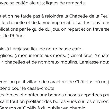
vec sa collégiale et 3 lignes de remparts.
 et on ne tarde pas à rejoindre la Chapelle de la Peur
lle chapelle et de la vue imprenable sur les  environ
cations par le guide du jour, on repart et on traverse 
ns le Rhône.
ici à Larajasse lieu de notre pause café.
ises, 3 monuments aux morts, 3 cimetières, 2 châtea
 4 chapelles et de nombreux moulins, Larajasse nous
vons au petit village de caractère de Châtelus où un jo
ttend pour le casse-croûte
des forces et goûter aux bonnes choses apportées pa
sant tout en profitant des belles vues sur les environs
 Samson qu’Obélix à du oublier en chemin.