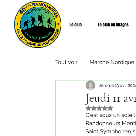
Le club
Le club en Images
Tout voir
Marche Nordique
Jérôme
13 avr. 202
Rando Santé
Week-end
Jeudi 11 a
Noté NaN étoiles s
C'est sous un solei
Randonneurs Montbr
Saint Symphorien s