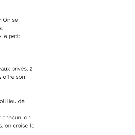
. On se 
s.
le petit 
ux privés, 2 
 offre son 
li lieu de 
r chacun, on 
, on croise le 