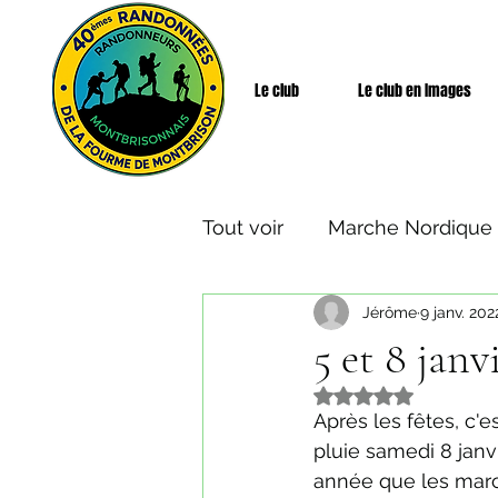
Le club
Le club en Images
Tout voir
Marche Nordique
Jérôme
9 janv. 202
Rando Santé
Week-end
5 et 8 janv
Noté NaN étoiles s
Après les fêtes, c'e
pluie samedi 8 janv
année que les marc