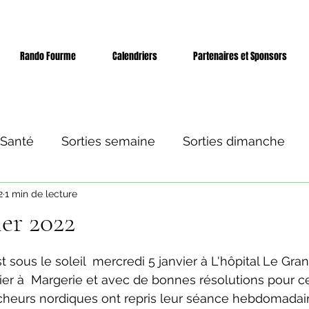
Rando Fourme
Calendriers
Partenaires et Sponsors
 Santé
Sorties semaine
Sorties dimanche
2
1 min de lecture
 et séjours
Evènement
ier 2022
ur 5.
st sous le soleil  mercredi 5 janvier à L'hôpital Le Gran
ier à  Margerie et avec de bonnes résolutions pour c
heurs nordiques ont repris leur séance hebdomadair