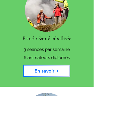
Rando Santé labellisée
3 séances par semaine
6 animateurs
diplômés
En savoir +