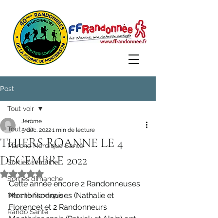
Post
Tout voir
Jérôme
Tout voir
5 déc. 2022
1 min de lecture
THIERS ROANNE LE 4
Marche Nordique Santé
DECEMBRE 2022
Sorties semaine
Noté NaN étoiles sur 5.
Sorties dimanche
Cette année encore 2 Randonneuses 
Montbrisonnaises (Nathalie et 
Marche Nordique
Florence) et 2 Randonneurs 
Rando Santé