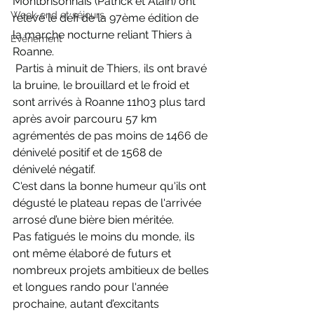
Montbrisonnais (Patrick et Alain) ont 
Week-end et séjours
relevé le défi de la 97ème édition de 
la marche nocturne reliant Thiers à 
Evènement
Roanne.
 Partis à minuit de Thiers, ils ont bravé 
la bruine, le brouillard et le froid et 
sont arrivés à Roanne 11h03 plus tard 
après avoir parcouru 57 km 
agrémentés de pas moins de 1466 de 
dénivelé positif et de 1568 de 
dénivelé négatif.
C'est dans la bonne humeur qu'ils ont 
dégusté le plateau repas de l'arrivée 
arrosé d’une bière bien méritée.
Pas fatigués le moins du monde, ils 
ont même élaboré de futurs et 
nombreux projets ambitieux de belles 
et longues rando pour l'année 
prochaine, autant d’excitants 