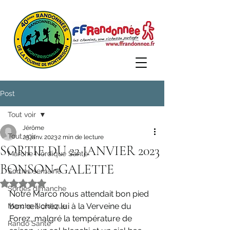
Post
Tout voir
Jérôme
Tout voir
23 janv. 2023
2 min de lecture
SORTIE DU 22 JANVIER 2023
Marche Nordique Santé
BONSON-GALETTE
Sorties semaine
Noté NaN étoiles sur 5.
Sorties dimanche
Notre Marco nous attendait bon pied 
bon œil chez lui à la Verveine du 
Marche Nordique
Forez, malgré la température de 
Rando Santé