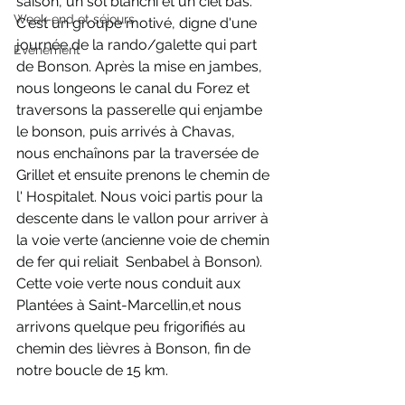
saison, un sol blanchi et un ciel bas. 
Week-end et séjours
C'est un groupe motivé, digne d'une 
journée de la rando/galette qui part 
Evènement
de Bonson. Après la mise en jambes, 
nous longeons le canal du Forez et 
traversons la passerelle qui enjambe 
le bonson, puis arrivés à Chavas, 
nous enchaînons par la traversée de 
Grillet et ensuite prenons le chemin de 
l' Hospitalet. Nous voici partis pour la 
descente dans le vallon pour arriver à 
la voie verte (ancienne voie de chemin 
de fer qui reliait  Senbabel à Bonson). 
Cette voie verte nous conduit aux 
Plantées à Saint-Marcellin,et nous 
arrivons quelque peu frigorifiés au 
chemin des lièvres à Bonson, fin de 
notre boucle de 15 km.