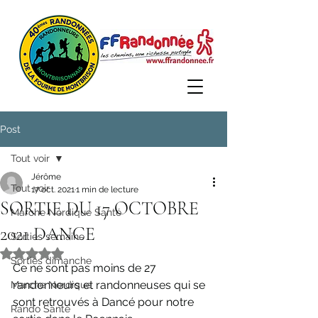
Post
Tout voir
Jérôme
Tout voir
17 oct. 2021
1 min de lecture
SORTIE DU 17 OCTOBRE
Marche Nordique Santé
2021 DANCE
Sorties semaine
Noté NaN étoiles sur 5.
Sorties dimanche
Ce ne sont pas moins de 27 
randonneurs et randonneuses qui se 
Marche Nordique
sont retrouvés à Dancé pour notre 
Rando Santé