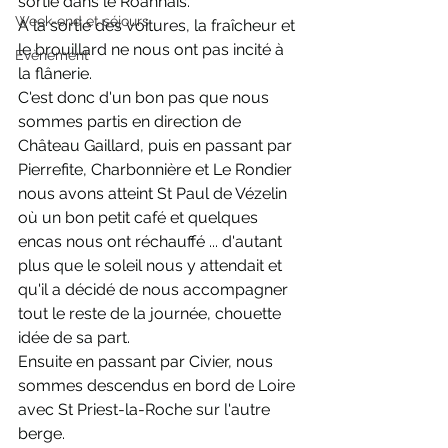
sortie dans le Roannais.
Week-end et séjours
A la sortie des voitures, la fraîcheur et 
le brouillard ne nous ont pas incité à 
Evènement
la flânerie.
C'est donc d'un bon pas que nous 
sommes partis en direction de 
Château Gaillard, puis en passant par 
Pierrefite, Charbonnière et Le Rondier 
nous avons atteint St Paul de Vézelin 
où un bon petit café et quelques 
encas nous ont réchauffé ... d'autant 
plus que le soleil nous y attendait et 
qu'il a décidé de nous accompagner 
tout le reste de la journée, chouette 
idée de sa part.
Ensuite en passant par Civier, nous 
sommes descendus en bord de Loire 
avec St Priest-la-Roche sur l'autre 
berge.