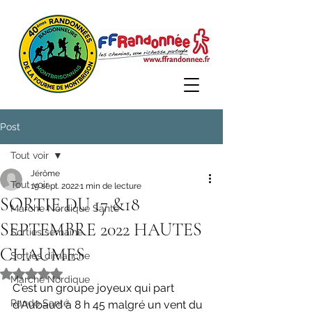
Post
Tout voir
Jérôme
Tout voir
19 sept. 2022
1 min de lecture
SORTIE DU 17 &18
Marche Nordique Santé
SEPTEMBRE 2022 HAUTES
Sorties semaine
CHAUMES
Sorties dimanche
Noté NaN étoiles sur 5.
Marche Nordique
C'est un groupe joyeux qui part 
Rando Santé
d'Aubaud à 8 h 45 malgré un vent du 