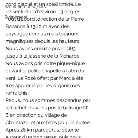
nord glacial et un soleil timide. Le 
Week-end et séjours
ressenti était d'environ - 3 degrés.
Evènement
Tout d'abord ,direction de la Pierre 
Bazanne à 1360 m avec des 
paysages connus mais toujours 
magnifiques depuis les hauteurs.
Nous avons ensuite pris le GR3 
jusqu'à la jasserie de la Richarde.
Nous avons pris notre pique-nique 
devant la petite chapelle à l'abri du 
vent. Le Rosé offert par Marc a été 
très apprécié par les organismes 
raffraichis.
Repus, nous sommes descendus par 
le Lachet et avons pris le balisage N° 
6 en direction du village de 
Chalmazel et aux Gîtes pour la nuitée. 
Après 28 km parcourus, détente 
autour d'un bon repas, puis pour 