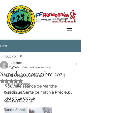
Post
Tout voir
Jérôme
Tout voir
30 nov. 2024
1 min de lecture
Samedi 30 novembre 2024
Marche Nordique Santé
Noté NaN étoiles sur 5.
Sorties semaine
Nouvelle séance de Marche 
Nordique Santé ce matin à Précieux, 
Sorties dimanche
lieu dit La Cotille. 
Marche Nordique
Rando Santé