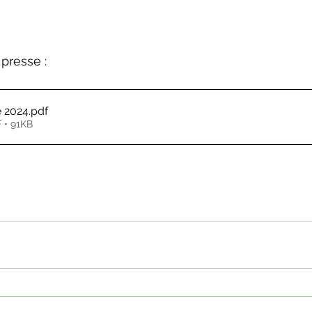
 presse :
e 2024
.pdf
 • 91KB