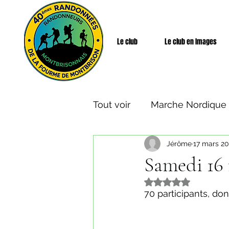
Le club
Le club en Images
Tout voir
Marche Nordique
Jérôme
17 mars 2
Rando Santé
Week-end
Samedi 16 
Noté NaN étoiles s
70 participants, do