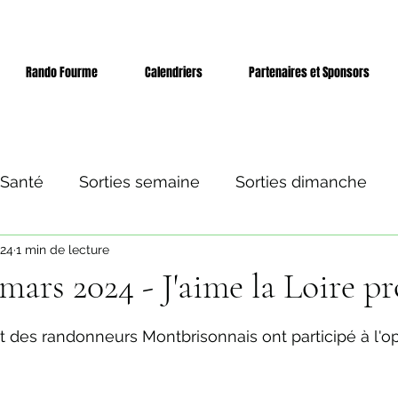
Rando Fourme
Calendriers
Partenaires et Sponsors
 Santé
Sorties semaine
Sorties dimanche
024
1 min de lecture
 et séjours
Evènement
mars 2024 - J'aime la Loire p
ur 5.
nt des randonneurs Montbrisonnais ont participé à l'op