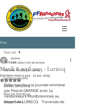
Post
Tout voir
Jérôme
Tout voir
8 avr. 2025
1 min de lecture
Mardi 8 avril 2025 - Luriecq
Marche Nordique Santé
Dernière mise à jour :
11 avr. 2025
Sorties semaine
Noté NaN étoiles sur 5.
Belle marche à la journée emmené 
Sorties dimanche
par Pascal GRANGE avec 14 
Marche Nordique
randonneurs Montbrisonnais au 
départ de LURIECQ.   Traversée de 
Rando Santé