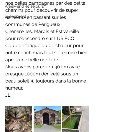
nos belles campagnes par des petits 
Week-end et séjours
chemins pour découvrir de super 
Evènement
hameaux en passant sur les 
communes de Périgueux, 
Chenereilles, Marols et Estivareille 
pour redescendre sur LURIECQ  
Coup de fatigue ou de chaleur pour 
notre coach mais tout se termine bien 
après une belle rigolade. 
Nous avons parcouru 30 km avec 
presque 1000m dénivelé sous un 
beau soleil ☀️ toujours dans la bonne 
humeur. 
JL. 