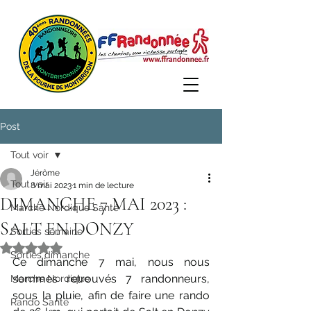
Post
Tout voir
Jérôme
Tout voir
8 mai 2023
1 min de lecture
DIMANCHE 7 MAI 2023 :
Marche Nordique Santé
SALT EN DONZY
Sorties semaine
Noté NaN étoiles sur 5.
Sorties dimanche
Ce dimanche 7 mai, nous nous 
sommes retrouvés 7 randonneurs, 
Marche Nordique
sous la pluie, afin de faire une rando 
Rando Santé