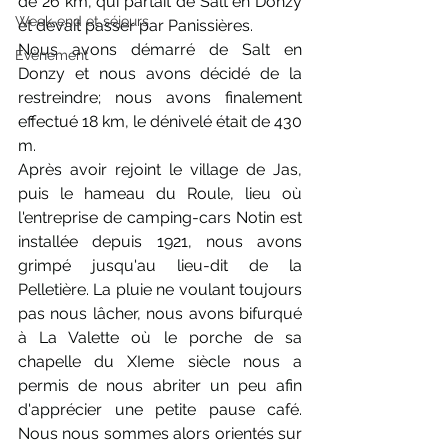
de 26 km, qui partait de Salt en Donzy 
Week-end et séjours
et devait passer par Panissières.
Nous avons démarré de Salt en 
Evènement
Donzy et nous avons décidé de la 
restreindre; nous avons finalement 
effectué 18 km, le dénivelé était de 430 
m.
Après avoir rejoint le village de Jas, 
puis le hameau du Roule, lieu où 
l'entreprise de camping-cars Notin est 
installée depuis 1921, nous avons 
grimpé jusqu'au lieu-dit de la 
Pelletière. La pluie ne voulant toujours 
pas nous lâcher, nous avons bifurqué 
à La Valette où le porche de sa 
chapelle du XIeme siècle nous a 
permis de nous abriter un peu afin 
d'apprécier une petite pause café. 
Nous nous sommes alors orientés sur 