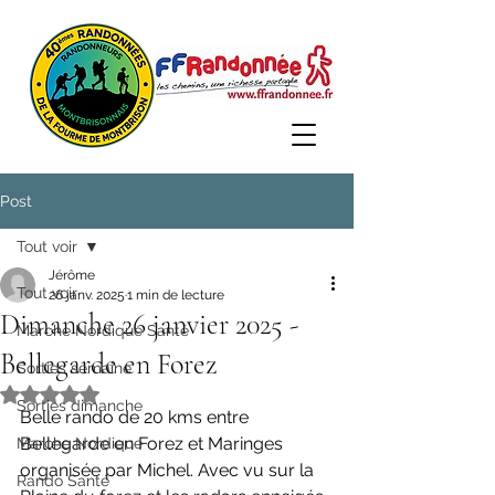
Post
Tout voir
Jérôme
Tout voir
26 janv. 2025
1 min de lecture
Dimanche 26 janvier 2025 -
Marche Nordique Santé
Bellegarde en Forez
Sorties semaine
Noté NaN étoiles sur 5.
Sorties dimanche
Belle rando de 20 kms entre 
Bellegarde en Forez et Maringes 
Marche Nordique
organisée par Michel. Avec vu sur la 
Rando Santé