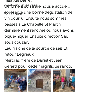
natal de Daniel.
Week-end et séjours
Gentiment son frère nous a accueilli 
et réservé une bonne dégustation de 
Evènement
vin bourru. Ensuite nous sommes 
passés à La Chapelle St Martin 
dernièrement rénovée où nous avons 
pique-niquer. Ensuite direction Sail 
sous couzan.
Eau fraîche de la source de sail. Et 
retour Legnieux.
Merci au frère de Daniel et Jean  
Gerard pour cette magnifique rando.