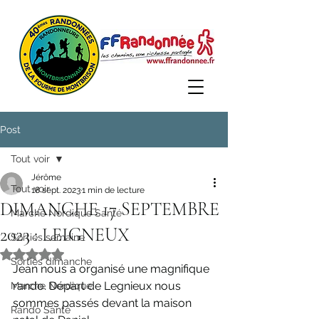
Post
Tout voir
Jérôme
Tout voir
18 sept. 2023
1 min de lecture
DIMANCHE 17 SEPTEMBRE
Marche Nordique Santé
2023 : LEIGNEUX
Sorties semaine
Noté NaN étoiles sur 5.
Sorties dimanche
Jean nous a organisé une magnifique 
rando. Départ de Legnieux nous 
Marche Nordique
sommes passés devant la maison 
Rando Santé