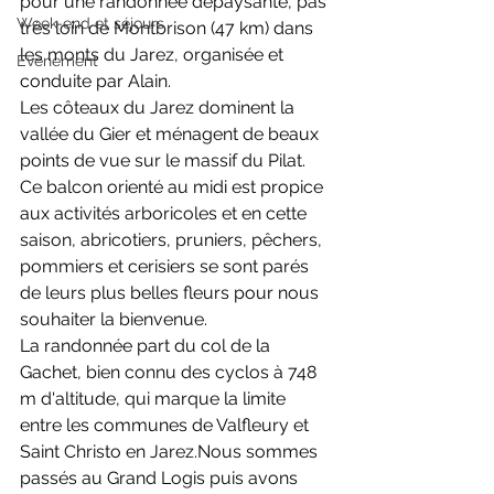
pour une randonnée dépaysante, pas 
Week-end et séjours
très loin de Montbrison (47 km) dans 
les monts du Jarez, organisée et 
Evènement
conduite par Alain.
Les côteaux du Jarez dominent la 
vallée du Gier et ménagent de beaux 
points de vue sur le massif du Pilat. 
Ce balcon orienté au midi est propice 
aux activités arboricoles et en cette 
saison, abricotiers, pruniers, pêchers, 
pommiers et cerisiers se sont parés 
de leurs plus belles fleurs pour nous 
souhaiter la bienvenue.
La randonnée part du col de la 
Gachet, bien connu des cyclos à 748 
m d'altitude, qui marque la limite 
entre les communes de Valfleury et 
Saint Christo en Jarez.Nous sommes 
passés au Grand Logis puis avons 