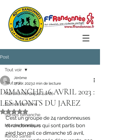
Post
Tout voir
Jérôme
Tout voir
17 avr. 2023
2 min de lecture
DIMANCHE 16 AVRIL 2023 :
Marche Nordique Santé
LES MONTS DU JAREZ
Sorties semaine
Noté NaN étoiles sur 5.
Sorties dimanche
C'est un groupe de 24 randonneuses 
et randonneurs qui sont partis bon 
Marche Nordique
pied bon œil ce dimanche 16 avril, 
Rando Santé