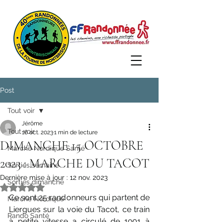
Post
Tout voir
Jérôme
Tout voir
16 oct. 2023
1 min de lecture
DIMANCHE 15 OCTOBRE
Marche Nordique Santé
2023 : MARCHE DU TACOT
Sorties semaine
Dernière mise à jour :
12 nov. 2023
Sorties dimanche
Noté NaN étoiles sur 5.
Ce sont 25 randonneurs qui partent de 
Marche Nordique
Liergues sur la voie du Tacot, ce train 
Rando Santé
à petite vitesse a circulé de 1901 à 