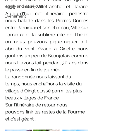
Week-end et séjours
1935  entre Villefranche et Tarare. 
Aujourd'hui cet itinéraire pédestre 
Evènement
nous balade dans les Pierres Dorées 
entre Jarnioux et son château, Ville sur 
Jarnioux et la sublime cité de Theizé 
où nous pouvons pique-niquer à l' 
abri du vent.
Grace à Ginette nous 
goûtons un peu de Beaujolais comme 
nous l' avons fait pendant 30 ans dans 
le passé en fin de journée !
La randonnée nous laissant du 
temps, nous enchaînons la visite du 
village d'Oingt classé parmi les plus 
beaux villages de France.
Sur l'itinéraire de retour nous 
pouvons finir les restes de la Fourme 
et c'est géant .