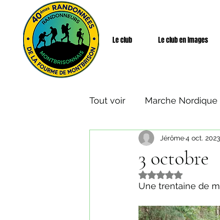
Le club
Le club en Images
Tout voir
Marche Nordique
Jérôme
4 oct. 2023
Rando Santé
Week-end
3 octobre
Noté NaN étoiles s
Une trentaine de m