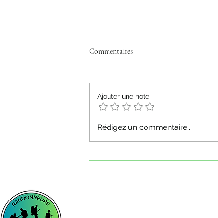
Commentaires
Ajouter une note
Du 23 au 25 mai 2026 - Les Rousses
Rédigez un commentaire...
(Jura)