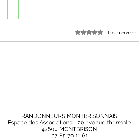
Noté 0 étoile sur 5.
Pas encore de 
Dimanche 1er Mars 2026 - Repas
Diman
des bénévoles
bugn
RANDONNEURS MONTBRISONNAIS
Espace des Associations - 20 avenue thermale
42600 MONTBRISON
07 85 79 11 61