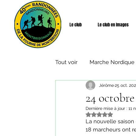
Le club
Le club en Images
Tout voir
Marche Nordique
Jérôme
25 oct. 20
Rando Santé
Week-end
24 octobre
Dernière mise à jour :
11 n
Noté NaN étoiles s
La nouvelle saison
18 marcheurs ont re