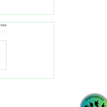
note
che 15 février 2026 - Randos
es