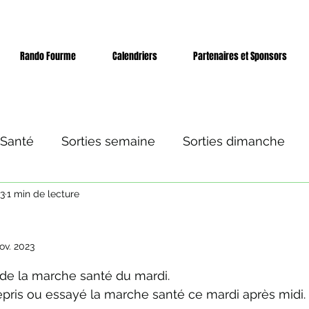
Rando Fourme
Calendriers
Partenaires et Sponsors
 Santé
Sorties semaine
Sorties dimanche
23
1 min de lecture
 et séjours
Evènement
ov. 2023
ur 5.
 de la marche santé du mardi.
pris ou essayé la marche santé ce mardi après midi.