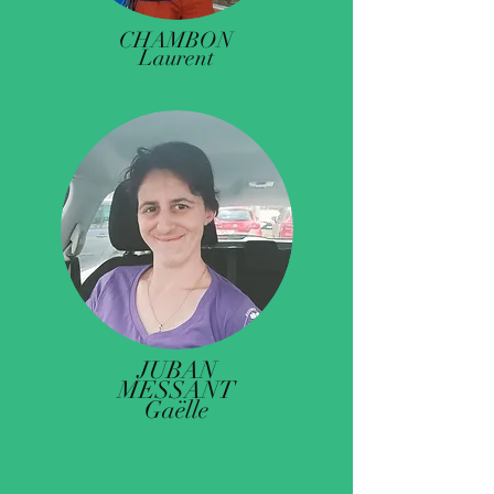
CHAMBON
Laurent
JUBAN
MESSANT
Gaëlle