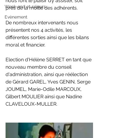
nous font le plaisir d’y assister, soit 
Week-end et séjours
près de la moitié des adhérents.
Evènement
De nombreux intervenants nous 
présentent nos 4 activités, les 
différentes sorties ainsi que les bilans 
moral et financier.
Election d'Hélène SERRET en tant que 
nouveau membre du conseil 
d'administration, ainsi que réélection 
de Gérard GAREL, Yves GENIN, Serge 
JOUMEL, Marie-Odile MARCOUX, 
Gilbert MOULIER ainsi que Nadine 
CLAVELOUX-MULLER.