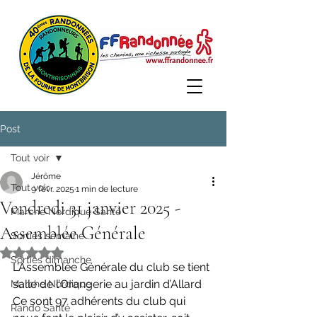
Post
Tout voir
Jérôme
Tout voir
9 févr. 2025
1 min de lecture
Vendredi 31 janvier 2025 -
Marche Nordique Santé
Assemblée Générale
Sorties semaine
Noté NaN étoiles sur 5.
Sorties dimanche
L’Assemblée Générale du club se tient 
salle de l’Orangerie au jardin d’Allard 
Marche Nordique
Ce sont 97 adhérents du club qui 
Rando Santé