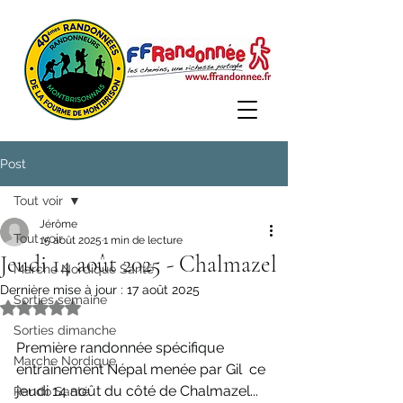
Post
Tout voir
Jérôme
Tout voir
15 août 2025
1 min de lecture
Jeudi 14 août 2025 - Chalmazel
Marche Nordique Santé
Dernière mise à jour :
17 août 2025
Sorties semaine
Noté NaN étoiles sur 5.
Sorties dimanche
Première randonnée spécifique 
Marche Nordique
entraînement Népal menée par Gil  ce 
jeudi 14 août du côté de Chalmazel... 
Rando Santé