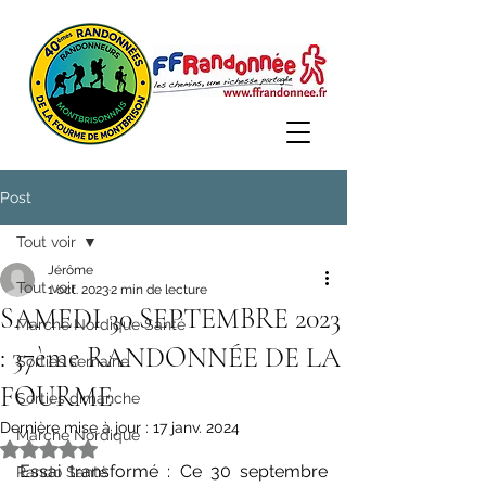
Post
Tout voir
Jérôme
Tout voir
1 oct. 2023
2 min de lecture
SAMEDI 30 SEPTEMBRE 2023
Marche Nordique Santé
: 37ème RANDONNÉE DE LA
Sorties semaine
FOURME
Sorties dimanche
Dernière mise à jour :
17 janv. 2024
Marche Nordique
Noté NaN étoiles sur 5.
Essai transformé : Ce 30 septembre 
Rando Santé