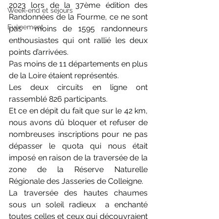
2023 lors de la 37ème édition des 
Week-end et séjours
Randonnées de la Fourme, ce ne sont 
Evènement
pas  moins de 1595 randonneurs 
enthousiastes qui ont rallié les deux 
points d’arrivées.
Pas moins de 11 départements en plus 
de la Loire étaient représentés.
Les deux circuits en ligne ont 
rassemblé 826 participants.
Et ce en dépit du fait que sur le 42 km, 
nous avons dû bloquer et refuser de 
nombreuses inscriptions pour ne pas 
dépasser le quota qui nous était 
imposé en raison de la traversée de la 
zone de la Réserve Naturelle 
Régionale des Jasseries de Colleigne.
La traversée des hautes chaumes 
sous un soleil radieux  a enchanté  
toutes celles et ceux qui découvraient 