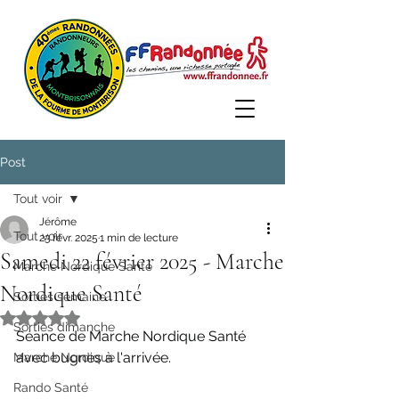
Post
Tout voir
Jérôme
Tout voir
23 févr. 2025
1 min de lecture
Samedi 22 février 2025 - Marche
Marche Nordique Santé
Nordique Santé
Sorties semaine
Noté NaN étoiles sur 5.
Sorties dimanche
Séance de Marche Nordique Santé 
avec bugnes à l'arrivée.
Marche Nordique
Rando Santé