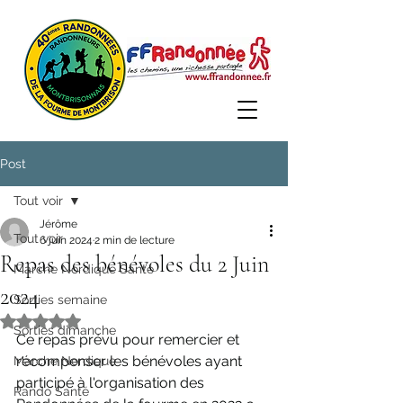
Post
Tout voir
Jérôme
Tout voir
6 juin 2024
2 min de lecture
Repas des bénévoles du 2 Juin
Marche Nordique Santé
2024
Sorties semaine
Noté NaN étoiles sur 5.
Sorties dimanche
Ce repas prévu pour remercier et 
récompenser les bénévoles ayant 
Marche Nordique
participé à l'organisation des 
Rando Santé