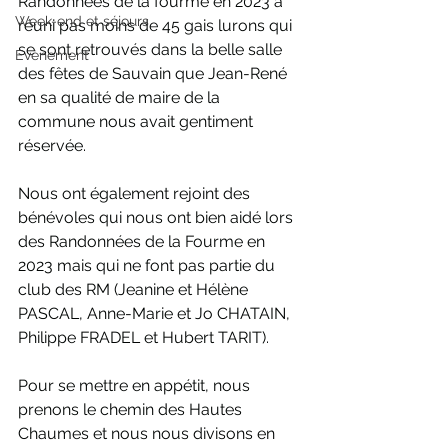
Randonnées de la fourme en 2023 a 
Week-end et séjours
réuni pas moins de 45 gais lurons qui 
se sont retrouvés dans la belle salle 
Evènement
des fêtes de Sauvain que Jean-René 
en sa qualité de maire de la 
commune nous avait gentiment 
réservée.
Nous ont également rejoint des 
bénévoles qui nous ont bien aidé lors 
des Randonnées de la Fourme en 
2023 mais qui ne font pas partie du 
club des RM (Jeanine et Hélène 
PASCAL, Anne-Marie et Jo CHATAIN, 
Philippe FRADEL et Hubert TARIT).
Pour se mettre en appétit, nous 
prenons le chemin des Hautes 
Chaumes et nous nous divisons en 