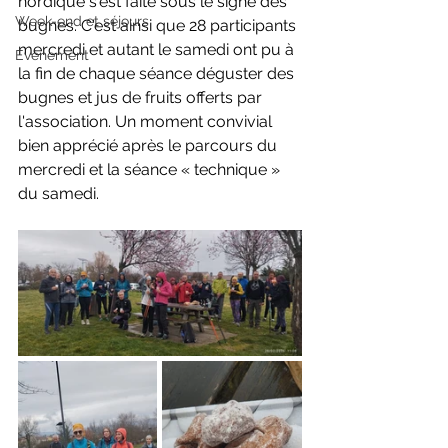
nordique s'est faite sous le signe des 
Week-end et séjours
bugnes. C'est ainsi que 28 participants 
mercredi et autant le samedi ont pu à 
Evènement
la fin de chaque séance déguster des 
bugnes et jus de fruits offerts par 
l'association. Un moment convivial 
bien apprécié après le parcours du 
mercredi et la séance « technique » 
du samedi.