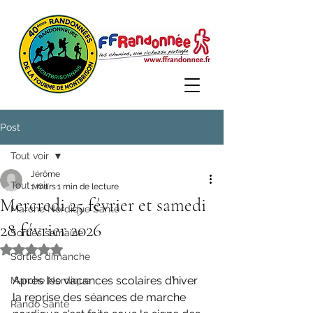
Post
Tout voir
Jérôme
Tout voir
1 mars
1 min de lecture
Mercredi 25 février et samedi
Marche Nordique Santé
28 février 2026
Sorties semaine
Noté NaN étoiles sur 5.
Sorties dimanche
Après les vacances scolaires d’hiver 
Marche Nordique
la reprise des séances de marche 
Rando Santé