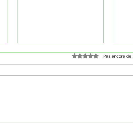
Noté 0 étoile sur 5.
Pas encore de 
Samedi 27 septembre 2025 -
Mardi
Marche Nordique Santé
Nordi