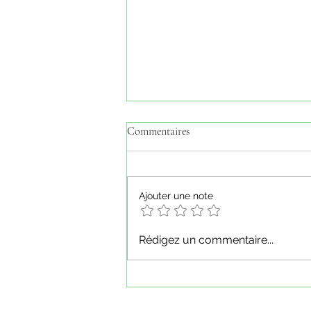
Commentaires
Ajouter une note
Dimanche 1er Mars 2026 - Repas
Rédigez un commentaire...
des bénévoles