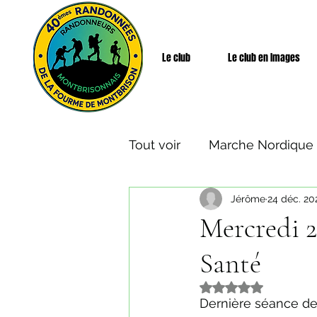
Le club
Le club en Images
Tout voir
Marche Nordique
Jérôme
24 déc. 20
Rando Santé
Week-end
Mercredi 
Santé
Noté NaN étoiles s
Dernière séance de