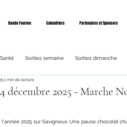
Rando Fourme
Calendriers
Partenaires et Sponsors
 Santé
Sorties semaine
Sorties dimanche
25
1 min de lecture
 et séjours
Evènement
24 décembre 2025 - Marche N
ur 5.
 l'année 2025 sur Savigneux. Une pause chocolat ch