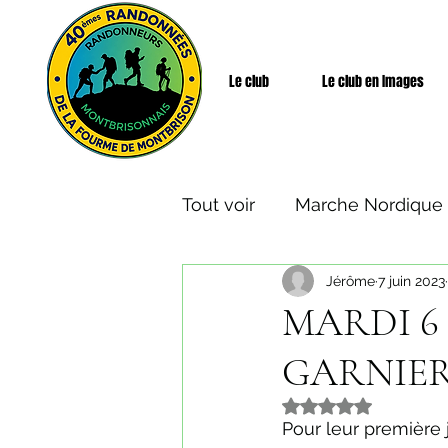
Le club
Le club en Images
Tout voir
Marche Nordique
Jérôme
7 juin 2023
Rando Santé
Week-end
MARDI 6 J
GARNIER 
Noté NaN étoiles s
Pour leur première