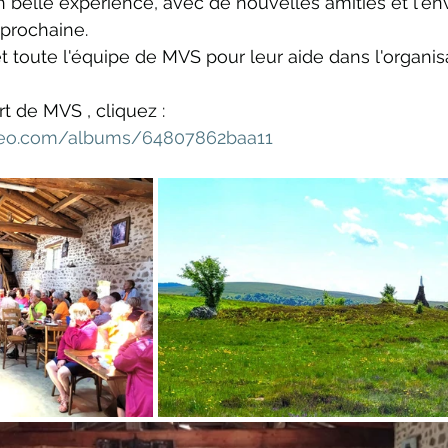
belle expérience, avec de nouvelles amitiés et l'en
 prochaine.
t toute l'équipe de MVS pour leur aide dans l'organis
t de MVS , cliquez : 
omeo.com/albums/64807862baa11