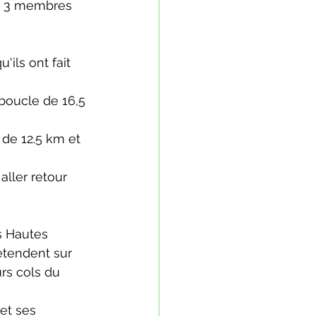
t 3 membres 
ils ont fait 
boucle de 16,5 
de 12.5 km et 
ller retour 
s Hautes 
étendent sur 
rs cols du 
et ses 