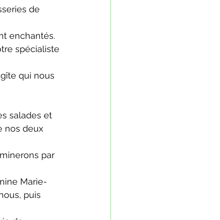
series de 
ont enchantés.
re spécialiste 
 gîte qui nous 
s salades et 
e nos deux 
rminerons par 
mine Marie-
ous, puis 