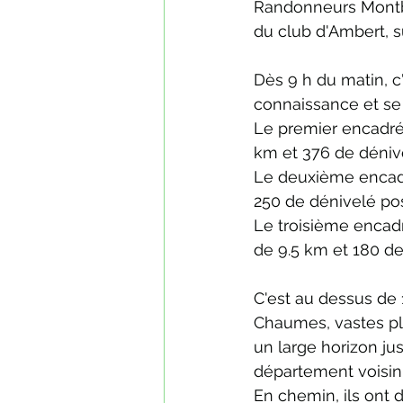
Randonneurs Montb
du club d'Ambert, su
Dès 9 h du matin, c'
connaissance et se 
Le premier encadré 
km et 376 de dénivel
Le deuxième encadré
250 de dénivelé posi
Le troisième encadr
de 9.5 km et 180 de 
C'est au dessus de 
Chaumes, vastes pla
un large horizon ju
département voisi
En chemin, ils ont d