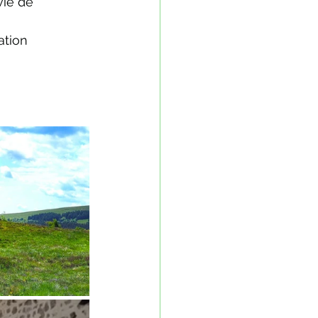
vie de 
ation