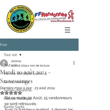
Post
Tout voir
Jérôme
Tout voir
21 août 2024
1 min de lecture
Mardi 20 août 2024 -
Marche Nordique Santé
Sauvessanges
Sorties semaine
Dernière mise à jour :
23 août 2024
Sorties dimanche
Noté NaN étoiles sur 5.
Tôt ce matin 20 Août, 15 randonneurs 
Marche Nordique
se sont retrouvés.
Rando Santé
Avec la fraîcheur matinal, 7 degrés les 