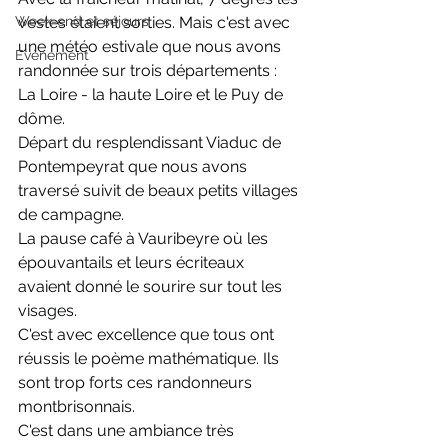
Week-end et séjours
vestes étaient sorties. Mais c'est avec 
une météo estivale que nous avons 
Evènement
randonnée sur trois départements : 
La Loire - la haute Loire et le Puy de 
dôme.
Départ du resplendissant Viaduc de 
Pontempeyrat que nous avons 
traversé suivit de beaux petits villages 
de campagne.
La pause café à Vauribeyre où les 
épouvantails et leurs écriteaux 
avaient donné le sourire sur tout les 
visages.
C'est avec excellence que tous ont 
réussis le poème mathématique. Ils 
sont trop forts ces randonneurs 
montbrisonnais.
C'est dans une ambiance très 