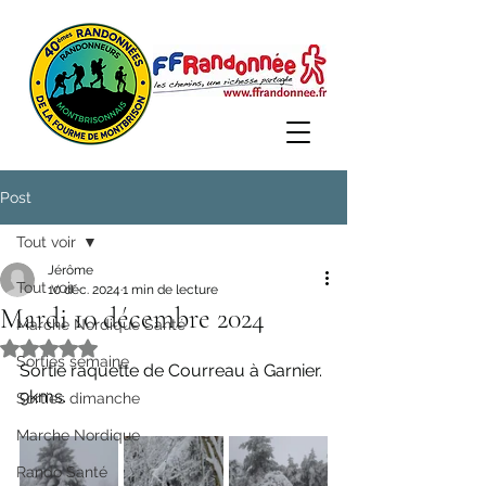
Post
Tout voir
Jérôme
Tout voir
10 déc. 2024
1 min de lecture
Mardi 10 décembre 2024
Marche Nordique Santé
Noté NaN étoiles sur 5.
Sorties semaine
Sortie raquette de Courreau à Garnier. 
9kms. 
Sorties dimanche
Marche Nordique
Rando Santé