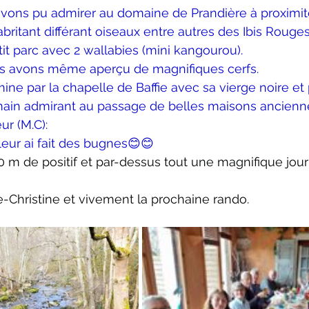
avons pu admirer au domaine de Prandière à proximit
britant différant oiseaux entre autres des Ibis Rouges
tit parc avec 2 wallabies (mini kangourou).
s avons même aperçu de magnifiques cerfs.
mine par la chapelle de Baffie avec sa vierge noire et 
main admirant au passage de belles maisons ancienn
ur (M.C):
leur ai fait des bugnes😊😊
00 m de positif et par-dessus tout une magnifique jo
-Christine et vivement la prochaine rando.