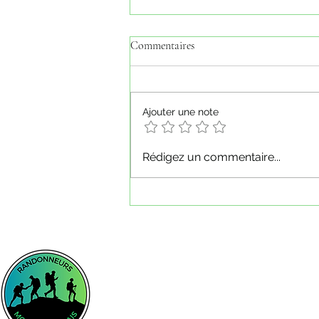
Commentaires
Ajouter une note
Jeudi 16 juillet 2026 - Haute vallée
Rédigez un commentaire...
de l'Ance / Montagne des
Allebasses