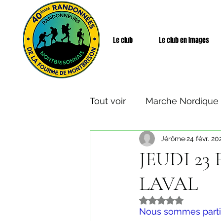
Le club
Le club en Images
Tout voir
Marche Nordique
Jérôme
24 févr. 20
Rando Santé
Week-end
JEUDI 23
LAVAL
Noté NaN étoiles s
Nous sommes partis