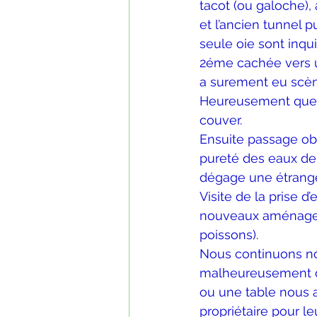
tacot (ou galoche),
et l’ancien tunnel p
seule oie sont inqu
2éme cachée vers un
a surement eu scèn
Heureusement que d
couver.
Ensuite passage obl
pureté des eaux de l
dégage une étrange
Visite de la prise 
nouveaux aménageme
poissons).
Nous continuons no
malheureusement d’a
ou une table nous 
propriétaire pour le