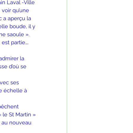
n Laval -Ville 
 voir qu’une 
c a aperçu la 
le boude, il y 
e saoule ». 
st partie…. 
admirer la 
sse d’où se 
avec ses 
 échelle à 
pêchent 
le St Martin » 
i au nouveau 