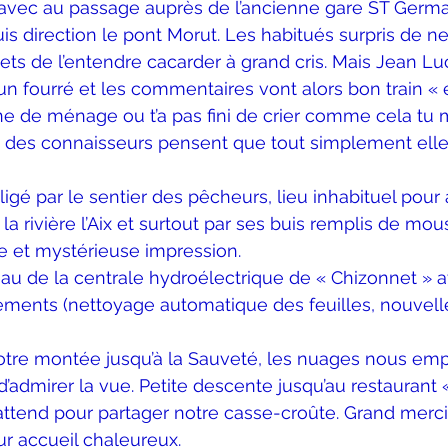
 avec au passage auprès de l’ancienne gare ST Germai
uis direction le pont Morut. Les habitués surpris de ne
iets de l’entendre cacarder à grand cris. Mais Jean Lu
 fourré et les commentaires vont alors bon train « el
e de ménage ou t’a pas fini de crier comme cela tu m
es connaisseurs pensent que tout simplement elle e
igé par le sentier des pêcheurs, lieu inhabituel pour 
a rivière l’Aix et surtout par ses buis remplis de mou
 et mystérieuse impression.
d’eau de la centrale hydroélectrique de « Chizonnet » 
nts (nettoyage automatique des feuilles, nouvelle
tre montée jusqu’à la Sauveté, les nuages nous em
dmirer la vue. Petite descente jusqu’au restaurant « 
attend pour partager notre casse-croûte. Grand merc
ur accueil chaleureux.