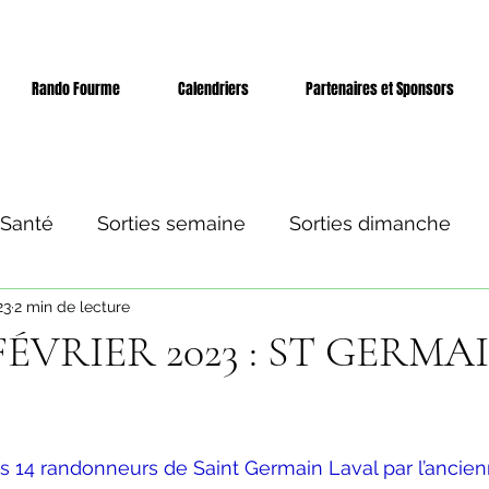
Rando Fourme
Calendriers
Partenaires et Sponsors
 Santé
Sorties semaine
Sorties dimanche
23
2 min de lecture
 et séjours
Evènement
 FÉVRIER 2023 : ST GERMA
ur 5.
 14 randonneurs de Saint Germain Laval par l’ancien