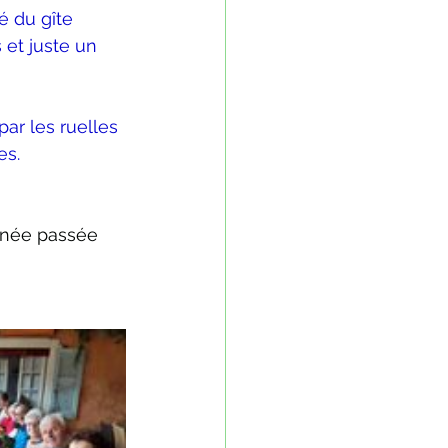
é du gîte 
 et juste un 
par les ruelles 
es.
urnée passée 