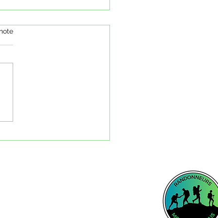
note
11 juin 2026 - Un petit trek
us