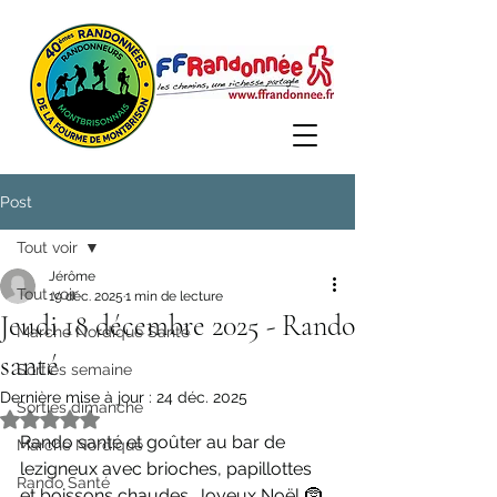
Post
Tout voir
Jérôme
Tout voir
19 déc. 2025
1 min de lecture
Jeudi 18 décembre 2025 - Rando
Marche Nordique Santé
santé
Sorties semaine
Dernière mise à jour :
24 déc. 2025
Sorties dimanche
Noté NaN étoiles sur 5.
Rando santé et goûter au bar de 
Marche Nordique
lezigneux avec brioches, papillottes 
Rando Santé
et boissons chaudes. Joyeux Noël 🤶 