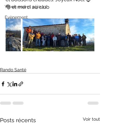
Week-end et séjours
🎅 et merci au club
Evènement
Rando Santé
Voir tout
Posts récents