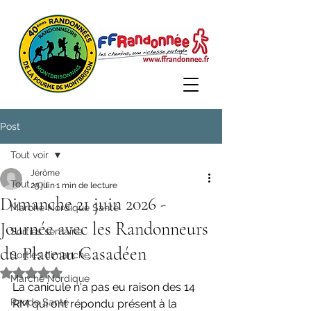
Post
Tout voir
Jérôme
Tout voir
23 juin
1 min de lecture
Dimanche 21 juin 2026 -
Marche Nordique Santé
Journée avec les Randonneurs
Sorties semaine
du Plateau Casadéen
Sorties dimanche
Noté NaN étoiles sur 5.
Marche Nordique
La canicule n'a pas eu raison des 14 
Rando Santé
RM qui ont répondu présent à la 