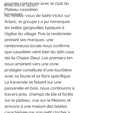
journée commune avec le club du 
Week-end et séjours
Plateau casadéen.
Evènement
Au rendez-vous de Saint-Victor sur 
Arlanc, le groupe 1 a pu remarquer 
les belles gargouilles typiques à 
l'église du village. Puis la randonnée 
prenant ses marques, une 
randonneuse locale nous confirme 
que casadéen vient bien du latin casa 
dei (la Chaise-Dieu). Les premiers km 
nous amènent vers une zone 
protégée constituée d'une tourbière 
avec sa faune et sa flore spécifique. 
La traversée se faisant sur une 
passerelle en bois, nous continuons à 
travers prés, champs de blé et forêts 
sur le plateau, vue sur le Mézenc et 
arrivons à une maison des béates 
caractérisée par son petit clocher à 