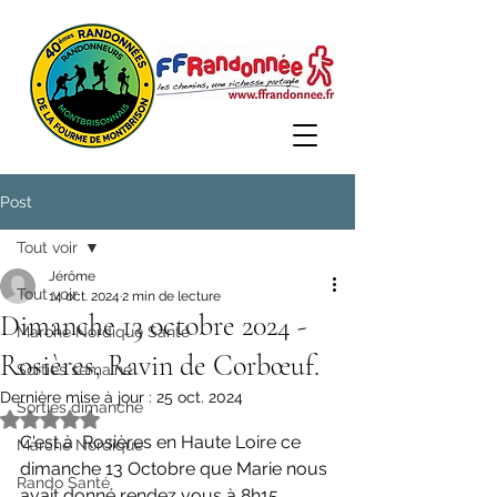
Post
Tout voir
Jérôme
Tout voir
14 oct. 2024
2 min de lecture
Dimanche 13 octobre 2024 -
Marche Nordique Santé
Rosières, Ravin de Corbœuf.
Sorties semaine
Dernière mise à jour :
25 oct. 2024
Sorties dimanche
Noté NaN étoiles sur 5.
C'est à  Rosières en Haute Loire ce 
Marche Nordique
dimanche 13 Octobre que Marie nous 
Rando Santé
avait donné rendez vous à 8h15.