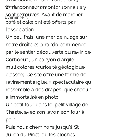
Week-end et séjours
27 randonneurs montbrisonnais s'y 
sont retrouvés. Avant de marcher 
Evènement
café et cake ont été offerts par 
l'association. 
Un peu frais, une mer de nuage sur 
notre droite et la rando commence 
par le sentier découverte du ravin de 
Corboeuf , un canyon d'argile 
multicolores (curiosité géologique 
classée). Ce site offre une forme de 
ravinement argileux spectaculaire qui 
ressemble à des drapés, que chacun 
a immortalisé en photo. 
Un petit tour dans le  petit village de 
Chastel avec son lavoir, son four à 
pain..... 
Puis nous cheminons jusqu'à St 
Julien du Pinet  où les cloches 