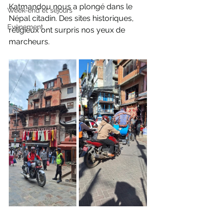
Katmandou nous a plongé dans le 
Week-end et séjours
Népal citadin. Des sites historiques, 
Evènement
religieux ont surpris nos yeux de 
marcheurs. 