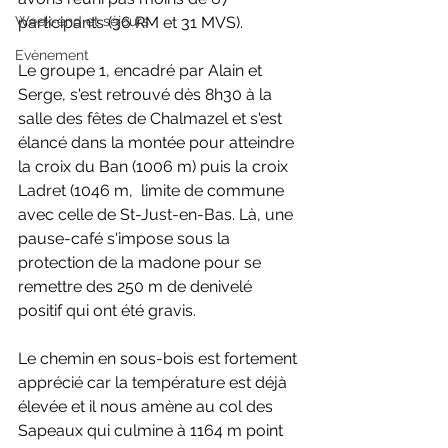
Week-end et séjours
participants (36 RM et 31 MVS).
Evènement
Le groupe 1, encadré par Alain et 
Serge, s'est retrouvé dès 8h30 à la 
salle des fêtes de Chalmazel et s'est 
élancé dans la montée pour atteindre 
la croix du Ban (1006 m) puis la croix 
Ladret (1046 m,  limite de commune 
avec celle de St-Just-en-Bas. Là, une 
pause-café s'impose sous la 
protection de la madone pour se 
remettre des 250 m de denivelé 
positif qui ont été gravis.
Le chemin en sous-bois est fortement 
apprécié car la température est déjà 
élevée et il nous amène au col des 
Sapeaux qui culmine à 1164 m point 