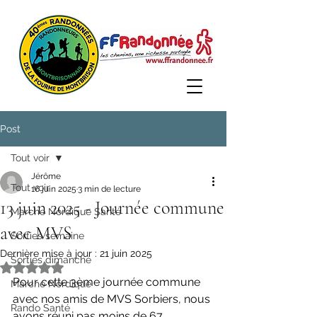
Post
Tout voir
Jérôme
Tout voir
16 juin 2025
3 min de lecture
13 juin 2025 - Journée commune
Marche Nordique Santé
avec MVS
Sorties semaine
Dernière mise à jour :
21 juin 2025
Sorties dimanche
Noté NaN étoiles sur 5.
Pour cette 3ème journée commune 
Marche Nordique
avec nos amis de MVS Sorbiers, nous 
Rando Santé
avons réuni pas moins de 67 